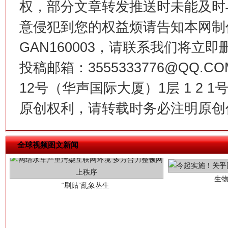
权，部分文章转发推送时未能及时
意侵犯到您的权益烦请告知本网制作采编
GAN160003，请联系我们将立即删
投稿邮箱：3555333776@QQ
12号（华声国际大厦）1层 1 2
原创权利，请转载时务必注明原创作
生
“刷贴”乱象丛生
全球视频图文新闻