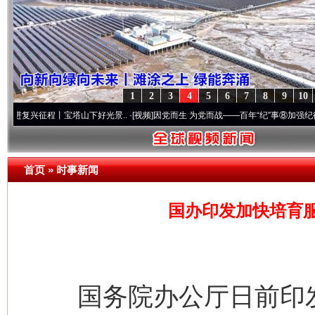
1
2
3
4
5
6
7
8
9
10
程丨宝塔山下好光景..
·[视频]
因党而生 为党而战——百年“纪”事⑧加强纪律..
·[视频]
牢
首页
»
时事新闻
国办印发加快培育
国务院办公厅日前印发