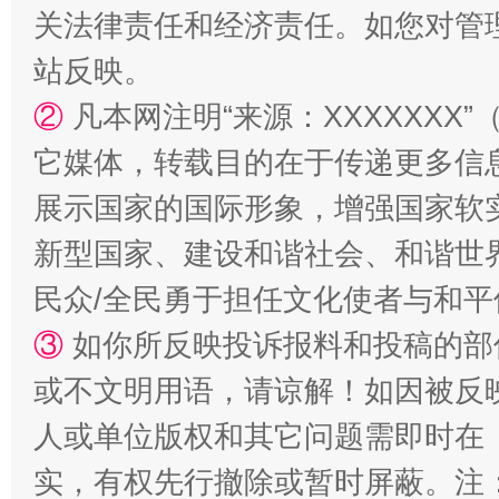
关法律责任和经济责任。如您对管
站反映。
②
凡本网注明“来源：XXXXXX
它媒体，转载目的在于传递更多信
招工难、用工荒背后
展示国家的国际形象，增强国家软
新型国家、建设和谐社会、和谐世界
民众/全民勇于担任文化使者与和
③
如你所反映投诉报料和投稿的部
或不文明用语，请谅解！如因被反
人或单位版权和其它问题需即时在
实，有权先行撤除或暂时屏蔽。注