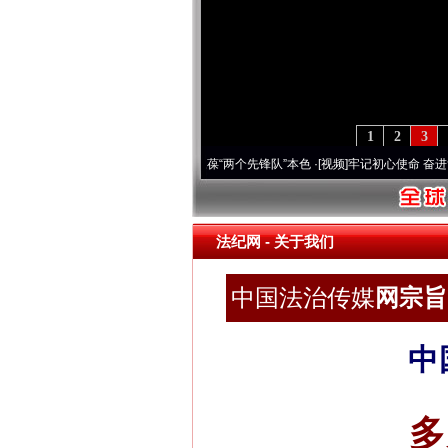
1
2
3
 深刻改变雪域高原..
·[视频]
永葆“两个先锋队”本色
·[视频]
牢记初心使命 奋进复兴征程丨
法纪网
- 关于我们
中国法治传媒
网宗旨 
中
多