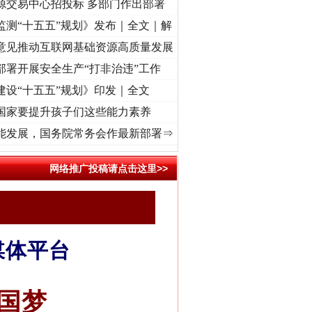
源交易中心招投标 多部门作出部署
监测“十五五”规划》发布｜全文｜解
意见推动互联网基础资源高质量发展
部署开展安全生产“打非治违”工作
建设“十五五”规划》印发｜全文
国家要提升孩子们这些能力素养
心使命 奋进复兴征程丨“转折之城”激荡..
·[视频]
牢记初心使命 奋进复兴征程丨红船起航
能发展，国务院常务会作最新部署⇒
网络推广投稿请点击这里>>
媒体平台
国梦