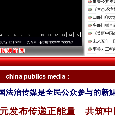
事关公共资
《生态环境
读
四部门印发
多部门联合
《美丽中国
4
5
6
7
8
9
10
11
12
13
14
15
未来五年，
宝塔山下好光景..
·[视频]
因党而生 为党而战——百年“纪”事⑧加强纪律..
·[视频]
牢记初
事关人工智
china publics media：
国法治传媒是全民公众参与的新
元发布传递正能量 共筑中