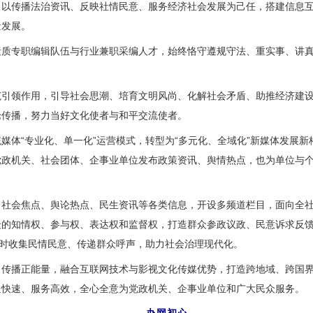
传播法治资讯、反映社情民意、服务经济社会发展为己任，搭建信息互
量发展。
专职编辑队伍与行业兼职采编人才，始终恪守遵规守法、重实事、讲真
领作用，引导社会思潮、培育文明风尚、化解社会矛盾、助推经济建设
论传播，努力当好文化使者与和平交流使者。
体“专业化、单一化”运营模式，转型为“多元化、全域化”新媒体发展新
党政机关、社会团体、企事业单位发布政策资讯、舆情热点，也为单位与
会焦点、舆论热点、民生资讯等各类信息，开设多频道栏目，面向全社
众的知情权、参与权、表达权和监督权，打造群众参政议政、民意诉求反
及时收集民情民意、传递群众呼声，助力社会治理现代化。
播正能量，融合互联网技术与影视文化传媒优势，打造跨地域、跨国界
送快速、服务高效，全心全意为党政机关、企事业单位和广大民众服务。