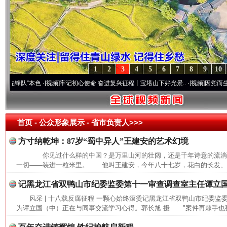
1
2
3
4
5
6
7
8
9
10
队”本色
·[视频]
牢记初心使命 奋进复兴征程丨宝塔山下好光景..
·[视频]
因党而生 为党而
首页
- 公众形象展示 -
省市负责人>>>
方寸纳乾坤：87岁“蜀中异人”王建安的艺术幻境
你见过什么样的中国？是万里山河的壮阔，还是千年诗意的流
一切——装进一粒米里。 他叫王建安，今年八十七岁，花白的长发、长
记黑龙江省双鸭山市纪委监委第十一审查调查室主任谭立
风采 | 十八载反腐征程 一颗心始终滚烫记黑龙江省双鸭山市纪委
为谭立国（中）正在与同事交流学习心得。郭长旭 摄 "案件再棘手也要