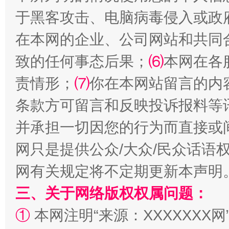
于黑客攻击、电脑病毒侵入或政
在本网的企业、公司网站和共同
解纷+调解+退费，一次搞定
致的任何事态后果；
⑹
本网在各
责情形；
⑺
你在本网站留言的内
条款方可留言和反映投诉报料等
并承担一切因您的行为而直接或
网只是提供公众/大众/民众话语
网有关规定将不定期更新本声明
站台名比不上好声名
三、关于网络版权权属问题：
①
本网注明“来源：XXXXXXX网