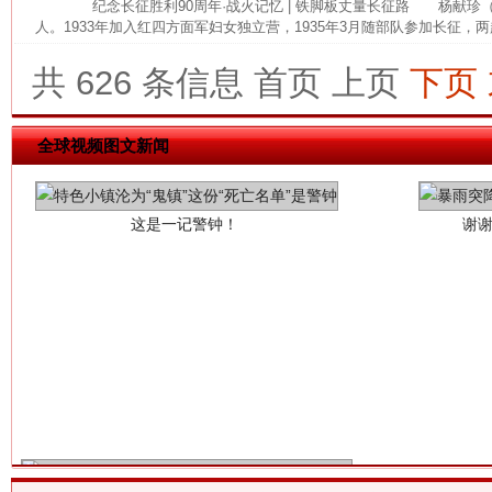
纪念长征胜利90周年·战火记忆 | 铁脚板丈量长征路 杨献珍（19
人。1933年加入红四方面军妇女独立营，1935年3月随部队参加长征，两
共 626 条信息
首页
上页
下页
这是一记警钟！
谢
全球视频图文新闻
今
在谋一域中谋全局