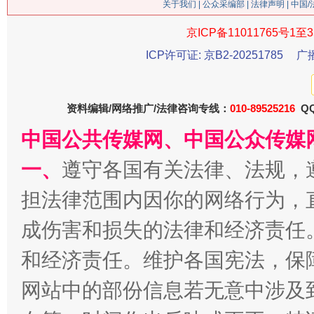
关于我们
|
公众采编部
|
法律声明
| 中国
京ICP备11011765号1至3
ICP许可证: 京B2-20251785
广
资料编辑/网络推广/法律咨询专线：
010-89525216
QQ
中国公共传媒网、中国公众传媒
习近平的博鳌关键词
魏明亮
一、
遵守各国有关法律、法规，
担法律范围内因你的网络行为，
成伤害和损失的法律和经济责任
和经济责任。维护各国宪法，保
网站中的部份信息若无意中涉及