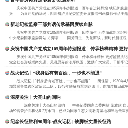
百年奋进铸辉煌 铁纪护航启新程
庆祝中国共产党成立105周年特别报道丨百年奋进铸辉煌 铁纪护航
振 为喜迎党的华诞，四川省泸县纪委监委开展廉洁书画摄影作品主题展
新老纪检监察干部共话传承基因赓续血脉
庆祝中国共产党成立105周年特别报道丨因党而生 为党而战新老纪
中央纪委国家监委网站 方弈霏 因党而生、为党而战，新时代新征程，要
庆祝中国共产党成立105周年特别报道丨传承榜样精神 更
庆祝中国共产党成立105周年特别报道丨传承榜样精神 更好监督执
党全社会形成崇尚先进、见贤思齐的浓厚氛围，激励广大党员、干部牢记党
战火记忆丨“我身后有老百姓，一步也不能退”
战火记忆丨"我身后有老百姓，一步也不能退" 阴保清，1930年4
网上购药对药下症？
加晋冀鲁豫边区敌后武工队，1949年随解放军到达四川，参加过抗日战争
深度关注丨大亮山的回响
深度关注丨大亮山的回响 中央纪委国家监委网站 柴雅欣 自
场经营管护面积达6.7万余亩，已成为国家生态文明教育基地和当地最重要
纪念长征胜利90周年·战火记忆 | 铁脚板丈量长征路