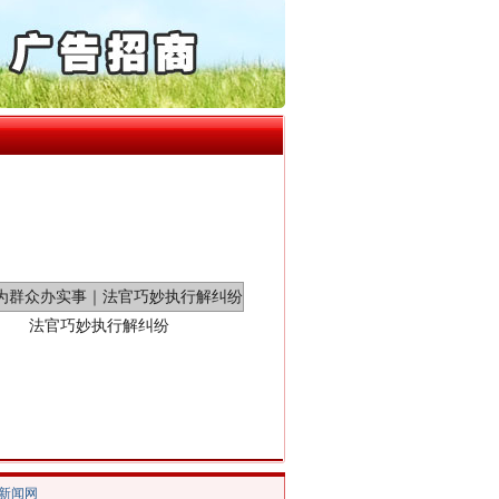
通报西安赛格商场坠亡事件
产可执”到“全额执行”
检抗诉的疑难复杂刑事案件
5死1伤，四川省安委会挂..
0家县级农商行获批解散
法官巧妙执行解纠纷
/新闻网