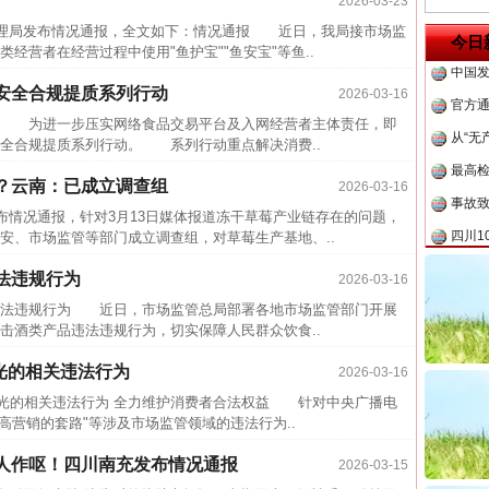
2026-03-23
中方对
理局发布情况通报，全文如下：情况通报 近日，我局接市场监
今日
中国发
经营者在经营过程中使用"鱼护宝""鱼安宝"等鱼..
官方
安全合规提质系列行动
2026-03-16
从“无
 为进一步压实网络食品交易平台及入网经营者主体责任，即
最高
全合规提质系列行动。 系列行动重点解决消费..
事故致
？云南：已成立调查组
2026-03-16
四川1
情况通报，针对3月13日媒体报道冻干草莓产业链存在的问题，
安、市场监管等部门成立调查组，对草莓生产基地、..
半生相
一纸欠
法违规行为
2026-03-16
26万
法违规行为 近日，市场监管总局部署各地市场监管部门开展
击酒类产品违法违规行为，切实保障人民群众饮食..
杨天
曝光的相关违法行为
2026-03-16
传销头
曝光的相关违法行为 全力维护消费者合法权益 针对中央广播电
四川省
"增高营销的套路"等涉及市场监管领域的违法行为..
中方对
人作呕！四川南充发布情况通报
2026-03-15
中国发