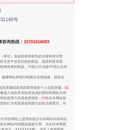
号
1140号
新中国诞生的见证
法律咨询热线：
15701616003
（单位）造成伤害和损失的法律和经济责
若无意中涉及到您的权益，请及时联系我
权拥有者的权益。中国公共传媒/中国公众传
、健康网站和报刊电视台友情链接，授权合
信息泄漏或其他原因导致的个人信息泄漏；
⑶
毒侵入或政府管制而造成的暂时性网站关闭
明的使用方式或免责情形；
⑺
你在本网站留
千亩耕地变“别墅”
您的行为而直接或间接引起的法律责任，与
合作伙伴的网站上使用你留言在本网站内容和反
权在网站内转载或修改引用。但未经本网授
源于：XXXXXXX网”。违反上述声明者，