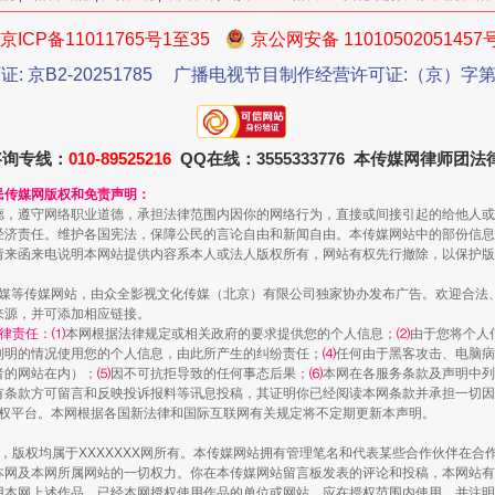
京ICP备11011765号1至35
京公网安备 11010502051457
证: 京B2-20251785
广播电视节目制作经营许可证:（京）字第3
今年投资意愿榜揭晓
咨询专线：
010-89525216
QQ在线：3555333776 本传媒网律师团
民传媒网版权和免责声明：
德，遵守网络职业道德，承担法律范围内因你的网络行为，直接或间接引起的给他人或
经济责任。维护各国宪法，保障公民的言论自由和新闻自由。本传媒网站中的部份信息
请来函来电说明本网站提供内容系本人或法人版权所有，网站有权先行撤除，以保护版
传媒等传媒网站，由众全影视文化传媒（北京）有限公司独家协办发布广告。欢迎合法
来源，并可添加相应链接。
律责任：⑴
本网根据法律规定或相关政府的要求提供您的个人信息；
⑵
由于您将个人
列明的情况使用您的个人信息，由此所产生的纠纷责任；
⑷
任何由于黑客攻击、电脑病
者的网站在内）；
⑸
因不可抗拒导致的任何事态后果；
⑹
本网在各服务条款及声明中列
魏明亮严重违纪违法案透视
有条款方可留言和反映投诉报料等讯息投稿，其证明你已经阅读本网条款并承担一切因
语权平台。本网根据各国新法律和国际互联网有关规定将不定期更新本声明。
作品，版权均属于XXXXXXX网所有。本传媒网站拥有管理笔名和代表某些合作伙伴在
本网及本网所属网站的一切权力。你在本传媒网站留言板发表的评论和投稿，本网站有
本网上述作品。已经本网授权使用作品的单位或网站，应在授权范围内使用，并注明“来