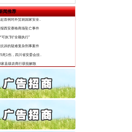
6家美国实体采取反制措..
新闻推荐
起首例对外贸易国家安全..
通报西安赛格商场坠亡事件
产可执”到“全额执行”
检抗诉的疑难复杂刑事案件
5死1伤，四川省安委会挂..
0家县级农商行获批解散
守，一别两宽：这场老年..
条伤亲情 巡回调解促和..
保费，离婚时为何要分走一..
誉，不得录用为公务员
目出狱后办书院暴力管教..
公安厅征集新型黑恶违法..
6家美国实体采取反制措..
起首例对外贸易国家安全..
“神药”背后的真相