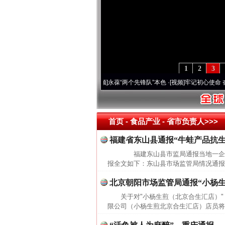
1
2
3
0周年 深刻改变雪域高原..
·[视频]
永葆“两个先锋队”本色
·[视频]
牢记初心使命 奋进复
首页
- 食品产业 -
省市负责人>>>
福建省东山县通报“牛蛙产品抗生
福建东山县市监局通报当地一企业
报全文如下：东山县市场监管局情况通报
北京朝阳市场监管局通报“小杨
关于对"小杨生煎（北京合生汇店）
限公司（小杨生煎北京合生汇店）店员将