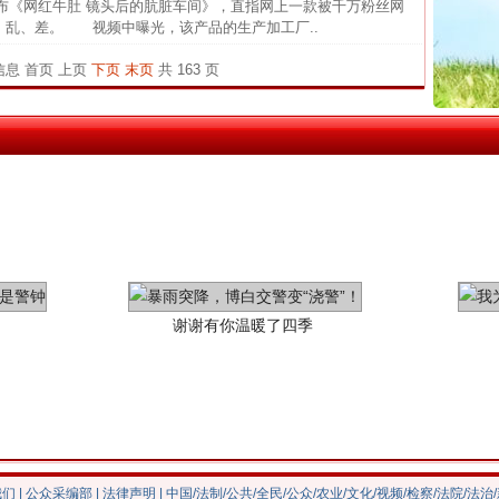
茶叶“炒上天”
《网红牛肚 镜头后的肮脏车间》，直指网上一款被千万粉丝网
官方
脏、乱、差。 视频中曝光，该产品的生产加工厂..
从“无
条信息
首页
上页
下页
末页
共 163 页
最高
事故致
四川1
谢谢有你温暖了四季
我们
|
公众采编部
|
法律声明
| 中国/法制/公共/全民/公众/农业/文化/视频/检察/法院/法治