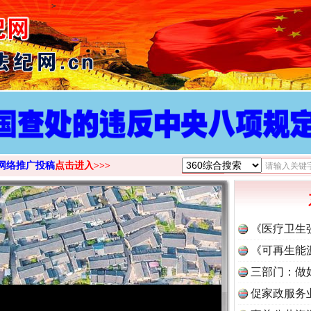
>
网络推广投稿
点击进入>>>
《医疗卫生
《可再生能
三部门：做
促家政服务