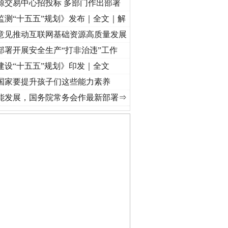
源交易中心招投标 多部门作出部署
监测“十五五”规划》发布｜全文｜解
意见推动互联网基础资源高质量发展
部署开展安全生产“打非治违”工作
建设“十五五”规划》印发｜全文
国家要提升孩子们这些能力素养
]
牢记初心使命 奋进复兴征程丨“转折之城”激荡..
·[视频]
牢记初心使命 奋进复兴征程丨红
能发展，国务院常务会作最新部署⇒
守，一别两宽：这场老年..
条伤亲情 巡回调解促和..
保费，离婚时为何要分走一..
誉，不得录用为公务员
目出狱后办书院暴力管教..
公安厅征集新型黑恶违法..