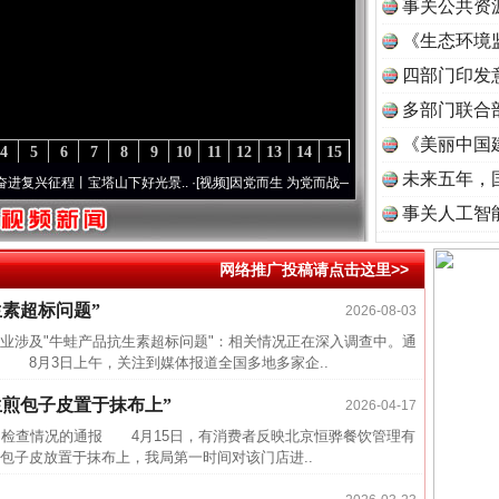
事关公共资
《生态环境
读
四部门印发
多部门联合
《美丽中国
4
5
6
7
8
9
10
11
12
13
14
15
未来五年，
兴征程丨宝塔山下好光景..
·[视频]
因党而生 为党而战——百年“纪”事⑧加强纪律..
·[视频
事关人工智
网络推广投稿请点击这里>>
素超标问题”
2026-08-03
半生相
涉及"牛蛙产品抗生素超标问题"：相关情况正在深入调查中。通
一纸欠
 8月3日上午，关注到媒体报道全国多地多家企..
26万
生煎包子皮置于抹布上”
2026-04-17
杨天
" 检查情况的通报 4月15日，有消费者反映北京恒骅餐饮管理有
传销头
包子皮放置于抹布上，我局第一时间对该门店进..
四川省