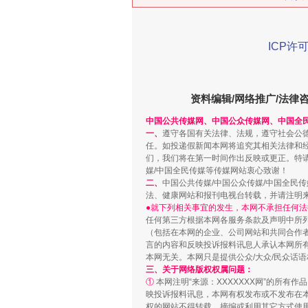
ICP许可
在谋一域中谋全局
资料编辑/网络推广/法律
中国公共传媒网、中国公众传媒网、中国全
一、
遵守各国有关法律、法规，遵守社会公
任。如投递假新闻本网将追究其相关法律和
们，我们将在第一时间作出反映或更正。特
媒/中国全民传媒等传媒网站衷心致谢！
二、
中国公共传媒/中国公众传媒/中国全民
法、健康网站和报刊电视台转载，并请注明
●就下列相关事宜的发生，本网不承担任何法
任何第三方根据本网各服务条款及声明中所
习近平的博鳌关键词
（包括在本网的企业、公司网站和共同合作
言的内容和反映投诉报料讯息人承认本网所
本网无关。本网只是提供公众/大众/民众话
三、关于网络版权权属问题：
①
本网注明“来源：XXXXXXX网”的所有
映投诉报料讯息，本网有权发布或不发布在
权的网站不得转载、摘编或利用其它方式使用