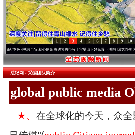
1
2
3
4
5
6
7
8
9
10
本色
·[视频]
牢记初心使命 奋进复兴征程丨宝塔山下好光景..
·[视频]
因党而生 为党而战—
法纪网
-
采编团队简介
global public media 
★、
在全球化的今天，众全