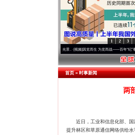
1
2
3
 奋进复兴征程丨宝塔山下好光景..
·[视频]
因党而生 为党而战——百年“纪”事⑧加强纪律
首页
»
时事新闻
两
近日，工业和信息化部、国家林
提升林区和草原通信网络供给水