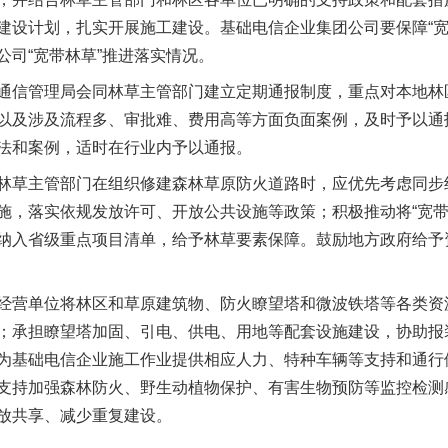
建设计划，扎实开展施工建设。基础电信企业集团公司要保障“宽
公司“宽带林草”推进落实情况。
信管理局会同林草主管部门建立定期通报制度，重点对本地林
以及涉及流程多、审批难、费用高等方面负面案例，及时予以通
法和案例，适时在行业内予以通报。
草主管部门在组织修建森林草原防火道路时，应优先考虑同步
施，落实依规发放许可、开放公共设施等政策；积极推动将“宽带
魏明亮严重违纪违法案透视
纳入省级重点项目清单，给予林草要素保障。鼓励地方政府给予
营单位将林区和草原建筑物、防火瞭望塔和微波铁塔等各类资
；承担瞭望塔加固、引电、供电、用地等配套设施建设，协助报
为基础电信企业施工作业提供相应人力、特种车辆等支持和通行
支持加强森林防火、野生动植物保护、有害生物预防等监控检测
放共享、减少重复建设。