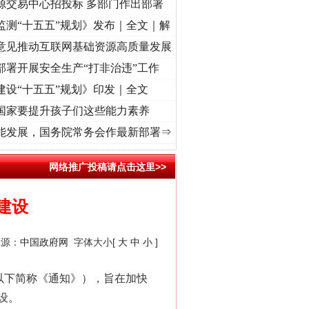
源交易中心招投标 多部门作出部署
监测“十五五”规划》发布｜全文｜解
意见推动互联网基础资源高质量发展
部署开展安全生产“打非治违”工作
建设“十五五”规划》印发｜全文
国家要提升孩子们这些能力素养
兴征程丨红船起航处 潮起..
·[视频]
一首歌的时间，读懂乐至的“诗与远方”
·[视频]
从《水
能发展，国务院常务会作最新部署⇒
网络推广投稿请点击这里>>
建设
来源：
中国政府网
字体大小[
大
中
小
]
以下简称《通知》），旨在加快
设。