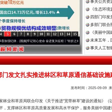
事关公共资
《生态环境
读
四部门印发
多部门联合
《美丽中国
4
5
6
7
8
9
10
11
12
13
14
15
未来五年，
..
·[视频]
牢记初心使命 奋进复兴征程丨“转折之城”激荡..
·[视频]
牢记初心使命 奋进复
事关人工智
部门发文扎实推进林区和草原通信基础设施
发布时间：2025-09-09 
业和草原局联合印发《关于推进“宽带林草”建设的通知》（
平，支撑林区和草原高质量发展和高水平保护，服务美丽中国建