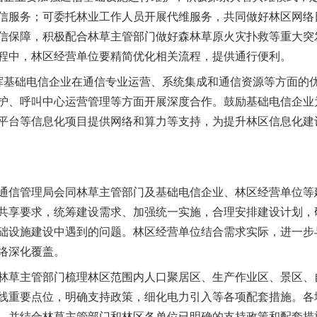
信服务；可委托林业工作人员开展代维服务，共同做好林区网络
信保障，积极配合林草主管部门做好森林草原火灾扑救等重大突
程中，林区经营单位要精简优化相关流程，提供通行便利。
基础电信企业在通信专业运营、系统集成和通信资源等方面的优
谢谢有你温暖了四季
护、呼叫中心运营管理等方面开展深度合作。鼓励基础电信企业
平台等信息化项目提供网络和算力等支持，为提升林区信息化建
信管理局会同林草主管部门及基础电信企业、林区经营单位等
共享要求，统筹建设需求、加强统一实施，合理安排建设计划，
础设施建设中遇到的问题。林区经营单位结合需求实际，进一步
络深化覆盖。
今年投资意愿榜揭晓
草主管部门梳理林区范围内人口聚居区、生产作业区、景区、
线重要点位，明确支持政策，细化电力引入等各项配套措施。各
，并结合林草主管部门和林区各单位已明确的支持政策和配套措