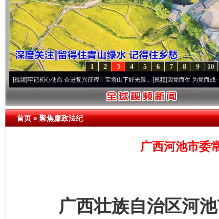
1
2
3
4
5
6
7
8
9
10
牢记初心使命 奋进复兴征程丨宝塔山下好光景..
·[视频]
因党而生 为党而战——百年“纪”
首页
»
聚焦廉政法纪
广西河池市委
广西壮族自治区河池市