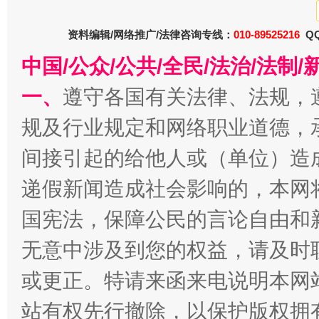
今
资料编辑/网络推广/法律咨询专线：
010-89525216
QQ
在谋一域中谋全局
中国/公众/公共/全民/法治/法
一、
遵守各国有关法律、法规，
规及行业规定和网络职业道德，
间接引起的给他人或（单位）造
递假新闻造成社会影响的，本网
国宪法，保障公民的言论自由和
习近平的博鳌关键词
魏明亮
无意中涉及到您的权益，请及时
或更正。特请来函来电说明本网
站有权先行撤除，以保护版权拥有者