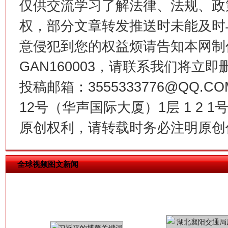
仅供交流学习了解法律、法规、政
权，部分文章转发推送时未能及时
今
意侵犯到您的权益烦请告知本网制作采编
在谋一域中谋全局
GAN160003，请联系我们将立即删
投稿邮箱：3555333776@QQ
12号（华声国际大厦）1层 1 2
原创权利，请转载时务必注明原创作
全球视频图文新闻
习近平的博鳌关键词
魏明亮