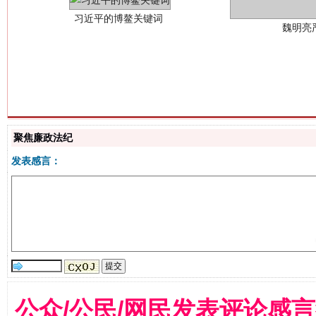
生
“刷贴”乱象丛生
聚焦廉政法纪
发表感言：
揭批美国五大"原罪"
"炒
公众/公民/网民发表评论感