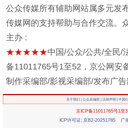
公众传媒所有辅助网站属多元发
传媒网的支持帮助与合作交流。
主办 :
★★★★★
中国/公众/公共/全民/
这是一记警钟！
谢
备11011765号1至52，京公网安备：
制作采编部/影视采编部/发布广告
关于我们
|
公众采编部
|
法律声明
| 中国
京ICP备11011765号1至3
ICP许可证: 京B2-20251785
广