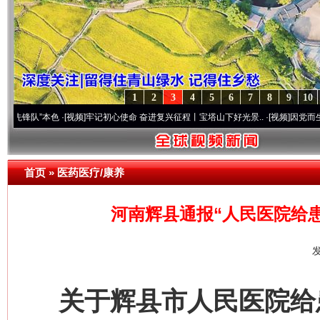
1
2
3
4
5
6
7
8
9
10
”本色
·[视频]
牢记初心使命 奋进复兴征程丨宝塔山下好光景..
·[视频]
因党而生 为党而战
首页
»
医药医疗/康养
河南辉县通报“人民医院给
发
关于辉县市人民医院给