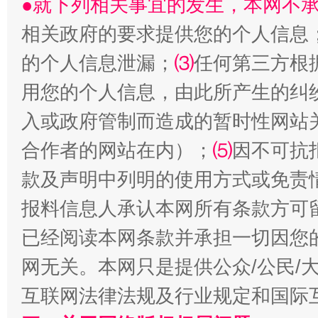
●就下列相关事宜的发生，本网不
生
“刷贴”乱象丛生
相关政府的要求提供您的个人信息
的个人信息泄漏；
⑶
任何第三方根
用您的个人信息，由此所产生的纠
入或政府管制而造成的暂时性网站
合作者的网站在内）；
⑸
因不可抗
款及声明中列明的使用方式或免责
揭批美国五大"原罪"
"炒
报料信息人承认本网所有条款方可
已经阅读本网条款并承担一切因您
网无关。本网只是提供公众/公民/
互联网法律法规及行业规定和国际