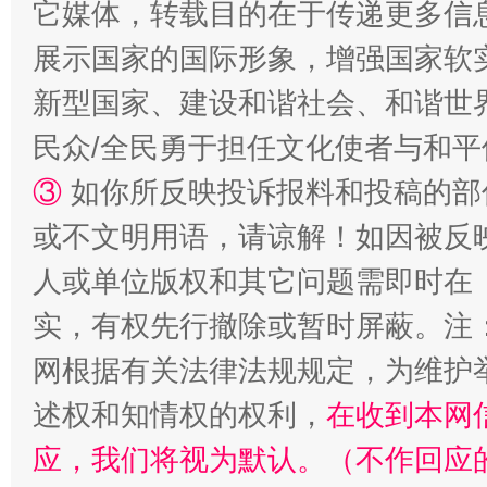
它媒体，转载目的在于传递更多信
展示国家的国际形象，增强国家软
新型国家、建设和谐社会、和谐世界
民众/全民勇于担任文化使者与和
③
如你所反映投诉报料和投稿的部
漫山遍野的桃花与雪山、麦地、白藏房
除了
或不文明用语，请谅解！如因被反
人或单位版权和其它问题需即时在
实，有权先行撤除或暂时屏蔽。注
网根据有关法律法规规定，为维护
述权和知情权的权利，
在收到本网
应，我们将视为默认。（不作回应