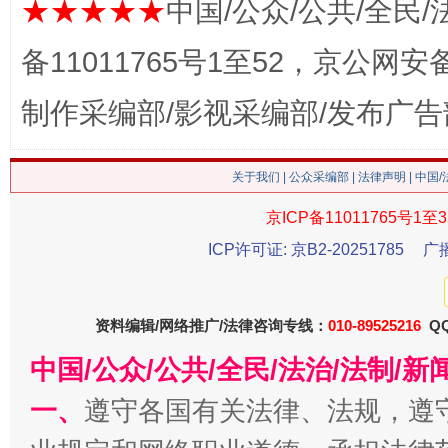
★★★★★
中国/公众/公共/全民/
备11011765号1至52，京公网安备：
制作采编部/影视采编部/发布广告
这是一记警钟！
谢
关于我们
|
公众采编部
|
法律声明
| 中国
京ICP备11011765号1至3
ICP许可证: 京B2-20251785
广
资料编辑/网络推广/法律咨询专线：
010-89525216
QQ
中国/公众/公共/全民/法治/法制/
今
在谋一域中谋全局
一、
遵守各国有关法律、法规，遵