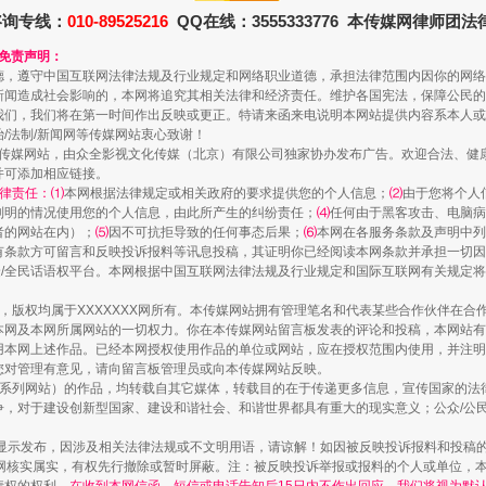
咨询专线：
010-89525216
QQ在线：3555333776 本传媒网律师团
和免责声明：
德，遵守中国互联网法律法规及行业规定和网络职业道德，承担法律范围内因你的网络
新闻造成社会影响的，本网将追究其相关法律和经济责任。维护各国宪法，保障公民的
我们，我们将在第一时间作出反映或更正。特请来函来电说明本网站提供内容系本人或
治/法制/新闻网等传媒网站衷心致谢！
新闻网等传媒网站，由众全影视文化传媒（北京）有限公司独家协办发布广告。欢迎合法、
并可添加相应链接。
律责任：⑴
本网根据法律规定或相关政府的要求提供您的个人信息；
⑵
由于您将个人
列明的情况使用您的个人信息，由此所产生的纠纷责任；
⑷
任何由于黑客攻击、电脑病
者的网站在内）；
⑸
因不可抗拒导致的任何事态后果；
⑹
本网在各服务条款及声明中列
有条款方可留言和反映投诉报料等讯息投稿，其证明你已经阅读本网条款并承担一切因
走近一线检察官
民众/全民话语权平台。本网根据中国互联网法律法规及行业规定和国际互联网有关规定
作品，版权均属于XXXXXXX网所有。本传媒网站拥有管理笔名和代表某些合作伙伴在
本网及本网所属网站的一切权力。你在本传媒网站留言板发表的评论和投稿，本网站有
本网上述作品。已经本网授权使用作品的单位或网站，应在授权范围内使用，并注明“来
您对管理有意见，请向留言板管理员或向本传媒网站反映。
本传媒系列网站）的作品，均转载自其它媒体，转载目的在于传递更多信息，宣传国家的
，对于建设创新型国家、建设和谐社会、和谐世界都具有重大的现实意义；公众/公民/
显示发布，因涉及相关法律法规或不文明用语，请谅解！如因被反映投诉报料和投稿
网核实属实，有权先行撤除或暂时屏蔽。注：被反映投诉举报或报料的个人或单位，