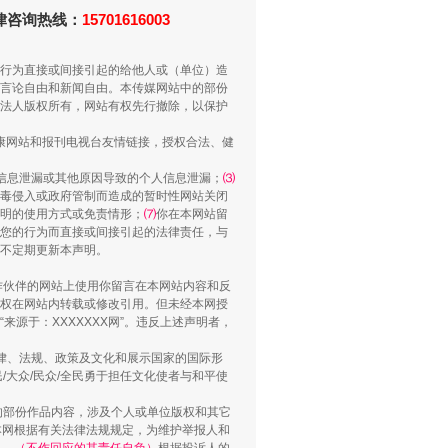
法律咨询热线：
15701616003
行为直接或间接引起的给他人或（单位）造
言论自由和新闻自由。本传媒网站中的部份
法人版权所有，网站有权先行撤除，以保护
健康网站和报刊电视台友情链接，授权合法、健
信息泄漏或其他原因导致的个人信息泄漏；
⑶
毒侵入或政府管制而造成的暂时性网站关闭
明的使用方式或免责情形；
⑺
你在本网站留
您的行为而直接或间接引起的法律责任，与
“谁都不怕”的他落马了
将不定期更新本声明。
合作伙伴的网站上使用你留言在本网站内容和反
权在网站内转载或修改引用。但未经本网授
源于：XXXXXXX网”。违反上述声明者，
法律、法规、政策及文化和展示国家的国际形
大众/民众/全民勇于担任文化使者与和平使
的部份作品内容，涉及个人或单位版权和其它
本网根据有关法律法规规定，为维护举报人和