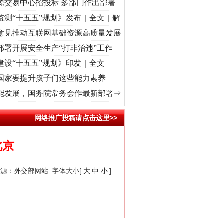
源交易中心招投标 多部门作出部署
监测“十五五”规划》发布｜全文｜解
意见推动互联网基础资源高质量发展
部署开展安全生产“打非治违”工作
建设“十五五”规划》印发｜全文
国家要提升孩子们这些能力素养
视频]
牢记初心使命 奋进复兴征程丨“转折之城”激荡..
·[视频]
牢记初心使命 奋进复兴征程丨
“神药”背后的真相
能发展，国务院常务会作最新部署⇒
网络推广投稿请点击这里>>
北京
来源：
外交部网站
字体大小[
大
中
小
]
法官巧妙执行解纠纷