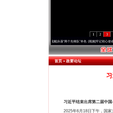
1
2
3
20周年 深刻改变雪域高原..
·[视频]
永葆“两个先锋队”本色
·[视频]
牢记初心使命 奋进
网上购药对药下症？
首页
»
政要论坛
习
习近平结束出席第二届中国—
这是一记警钟！
2025年6月18日下午，国