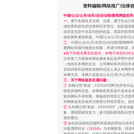
资料编辑/网络推广/法律
中国/公众/公共/全民/法治/法制/新闻网版权
一、
遵守各国有关法律、法规，遵守社会公
成伤害和损失的法律和经济责任。如投递假
信息若无意中涉及到您的权益，请及时联系
版权拥有者的权益。中国/公众/公共/全民/法
二、
中国/公众/公共/全民/法治/法制/
康网站和报刊电视台转载，并请注明来源，
●就下列相关事宜的发生，本网不承担任何法
任何第三方根据本网各服务条款及声明中所
（包括在本网的企业、公司网站和共同合作
言的内容和反映投诉报料信息人承认本网所
站台名比不上好声名
本网无关。本网只是提供公众/公民/大众/
三、关于网络版权权属问题：
①
本网注明“来源：XXXXXXX网”的所有
映投诉报料信息，本网有权发布或不发布在
权的网站不得转载、摘编或利用其它方式使用
本网将追究其相关法律责任和经济责任。如
②
凡本网注明“来源：XXXXXXX”（非
象，增强国家软实力，参与国际新闻舆论竞争
者的重任。
③
如你所反映投诉报料和投稿的部份内容未
问题需即时在
（15日内）
与本网联系，经本