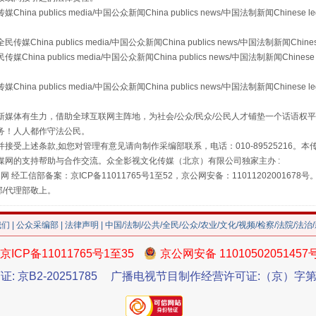
publics media/中国公众新闻China publics news/中国法制新闻Chinese l
a publics media/中国公众新闻China publics news/中国法制新闻Chinese
 publics media/中国公众新闻China publics news/中国法制新闻Chinese 
publics media/中国公众新闻China publics news/中国法制新闻Chinese l
"炒鞋教程"里的骗局
媒体有生力，借助全球互联网主阵地，为社会/公众/民众/公民人才铺垫一个话语权平
务！人人都作守法公民。
接受上述条款,如您对管理有意见请向制作采编部联系，电话：010-89525216。
媒网的支持帮助与合作交流。众全影视文化传媒（北京）有限公司独家主办 :
网 经工信部备案：京ICP备11011765号1至52，京公网安备：11011202001678号
部/代理部敬上。
我们
|
公众采编部
|
法律声明
| 中国/法制/公共/全民/公众/农业/文化/视频/检察/法院/法治
京ICP备11011765号1至35
京公网安备 11010502051457
证: 京B2-20251785
广播电视节目制作经营许可证:（京）字第3
珠宝鉴定乱象