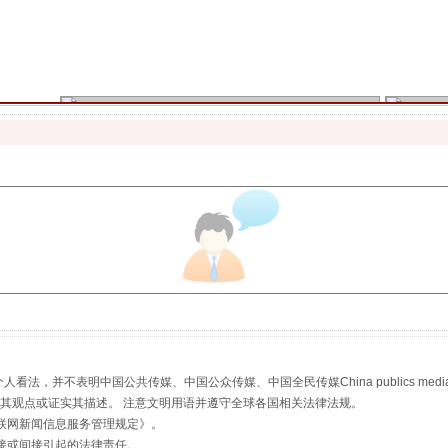
魏明亮严重违纪违法案透视
生物安全法正式实施
，并不表明中国公共传媒、中国公众传媒、中国全民传媒China publics media/中国公
s等传媒网站同意其观点或证实其描述。 注意文明用语并遵守全球各国相关法律法规。
联网新闻信息服务管理规定
》。
接或间接引起的法律责任。