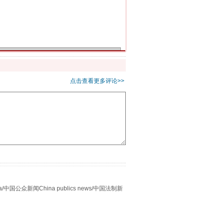
千亩耕地变“别墅”
点击查看更多评论>>
别拿“量子”当幌子
众新闻China publics news/中国法制新