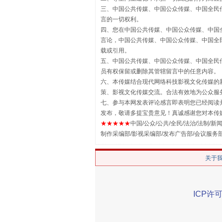
三、中国公共传媒、中国公众传媒、中国全民传媒China 
言的一切权利。
四、您在中国公共传媒、中国公众传媒、中国全民传媒Chin
言论，中国公共传媒、中国公众传媒、中国全民传媒China
载或引用。
五、中国公共传媒、中国公众传媒、中国全民传媒China 
员有权保留或删除其管辖留言中的任意内容。
揭批美国五大"原罪"
六、本传媒结合现代网络科技影视文化传媒的新
策、影视文化传媒交流。合法有效地为公众服
七、参与本网发表评论感言即表明您已经阅读并
发布，敬请多提宝贵意见！真诚感谢您对本传
★★★★★
中国/公众/公共/全民/法治/法制/新闻
制作采编部/影视采编部/发布广告部/会议服务
关于
ICP许可
解纷+调解+退费，一次搞定