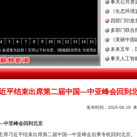
事关公共资
《生态环境
读
四部门印发
多部门联合
《美丽中国
4
5
6
7
8
9
10
11
12
13
14
15
未来五年，
复兴征程丨宝塔山下好光景..
·[视频]
因党而生 为党而战——百年“纪”事⑧加强纪律..
·[
茶叶“炒上天”
事关人工智
近平结束出席第二届中国—中亚峰会回到
发布时间：2025-06-19 
中亚峰会回到北京
谢谢有你温暖了四季
家主席习近平结束出席第二届中国—中亚峰会后乘专机回到北京。