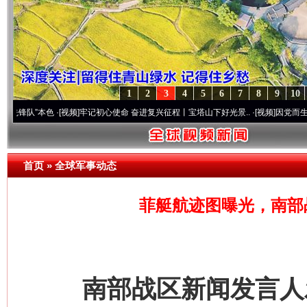
1
2
3
4
5
6
7
8
9
10
本色
·[视频]
牢记初心使命 奋进复兴征程丨宝塔山下好光景..
·[视频]
因党而生 为党而战—
首页
»
全球军事动态
菲艇航迹图曝光，南部
南部战区新闻发言人