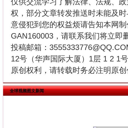
仅供交流学习了解法律、法规、政
权，部分文章转发推送时未能及时
意侵犯到您的权益烦请告知本网制作采编
今
GAN160003，请联系我们将立即删
在谋一域中谋全局
投稿邮箱：3555333776@QQ
12号（华声国际大厦）1层 1 2
原创权利，请转载时务必注明原创作
全球视频图文新闻
习近平的博鳌关键词
魏明亮